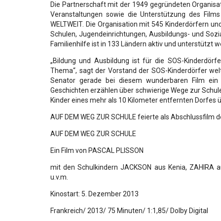
Die Partnerschaft mit der 1949 gegründeten Organisat
Veranstaltungen sowie die Unterstützung des Fil
WELTWEIT. Die Organisation mit 545 Kinderdörfern un
Schulen, Jugendeinrichtungen, Ausbildungs- und Sozia
Familienhilfe ist in 133 Ländern aktiv und unterstützt 
„Bildung und Ausbildung ist für die SOS-Kinderdörf
Thema“, sagt der Vorstand der SOS-Kinderdörfer weltwei
Senator gerade bei diesem wunderbaren Film ein 
Geschichten erzählen über schwierige Wege zur Schule. 
Kinder eines mehr als 10 Kilometer entfernten Dorfes 
AUF DEM WEG ZUR SCHULE feierte als Abschlussfilm des
AUF DEM WEG ZUR SCHULE
Ein Film von PASCAL PLISSON
mit den Schulkindern JACKSON aus Kenia, ZAHIRA a
u.v.m.
Kinostart: 5. Dezember 2013
Frankreich/ 2013/ 75 Minuten/ 1:1,85/ Dolby Digital