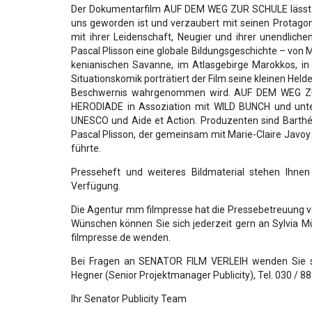
Der Dokumentarfilm AUF DEM WEG ZUR SCHULE lässt vie
uns geworden ist und verzaubert mit seinen Protagon
mit ihrer Leidenschaft, Neugier und ihrer unendlic
Pascal Plisson eine globale Bildungsgeschichte – von
kenianischen Savanne, im Atlasgebirge Marokkos, in
Situationskomik porträtiert der Film seine kleinen Held
Beschwernis wahrgenommen wird. AUF DEM WEG ZU
HERODIADE in Assoziation mit WILD BUNCH und unte
UNESCO und Aide et Action. Produzenten sind Barthé
Pascal Plisson, der gemeinsam mit Marie-Claire Javo
führte.
Presseheft und weiteres Bildmaterial stehen Ihnen
Verfügung.
Die Agentur mm filmpresse hat die Pressebetreuun
Wünschen können Sie sich jederzeit gern an Sylvia Mü
filmpresse.de wenden.
Bei Fragen an SENATOR FILM VERLEIH wenden Sie sic
Hegner (Senior Projektmanager Publicity), Tel. 030 / 8
Ihr Senator Publicity Team