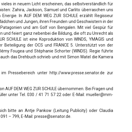
les in neuem Licht erscheinen, das selbstverständlich für
isten: Zahira, Jackson, Samuel und Carlito überraschen uns
hen Energie. In AUF DEM WEG ZUR SCHULE erzählt Regisseur
 Mädchen und Jungen, ihren Freunden und Geschwistern in der
 Patagonien und am Golf von Bengalen. Mit viel Gespür für
en und feiert ganz nebenbei die Bildung, die oft zu Unrecht als
R SCHULE ist eine Koproduktion von WINDS, YMAGIS und
r Beteiligung der OCS und FRANCE 5. Unterstützt von der
lémy Fougea und Stéphanie Schorter (WINDS). Regie führte
y auch das Drehbuch schrieb und mit Simon Watel die Kamera
 im Pressebereich unter http://www.presse.senator.de zur
g von AUF DEM WEG ZUR SCHULE übernommen. Bei Fragen und
ller unter Tel. 030 / 41 71 57 22 oder E-Mail: mueller@mm-
h bitte an Antje Pankow (Leitung Publicity) oder Claudia
8 091 – 799, E-Mail: presse@senator.de.