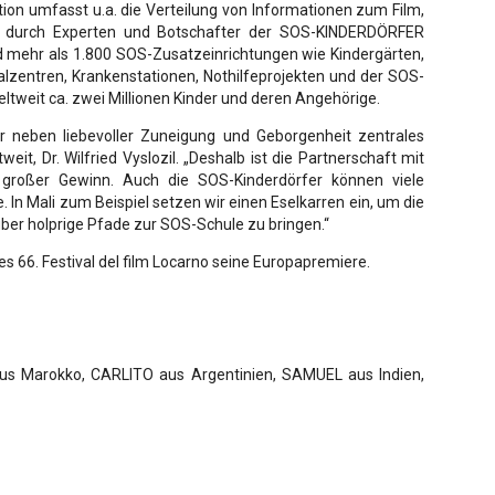
ion umfasst u.a. die Verteilung von Informationen zum Film,
ms durch Experten und Botschafter der SOS-KINDERDÖRFER
d mehr als 1.800 SOS-Zusatzeinrichtungen wie Kindergärten,
lzentren, Krankenstationen, Nothilfeprojekten und der SOS-
weltweit ca. zwei Millionen Kinder und deren Angehörige.
er neben liebevoller Zuneigung und Geborgenheit zentrales
t, Dr. Wilfried Vyslozil. „Deshalb ist die Partnerschaft mit
großer Gewinn. Auch die SOS-Kinderdörfer können viele
In Mali zum Beispiel setzen wir einen Eselkarren ein, um die
über holprige Pfade zur SOS-Schule zu bringen.“
 66. Festival del film Locarno seine Europapremiere.
us Marokko, CARLITO aus Argentinien, SAMUEL aus Indien,