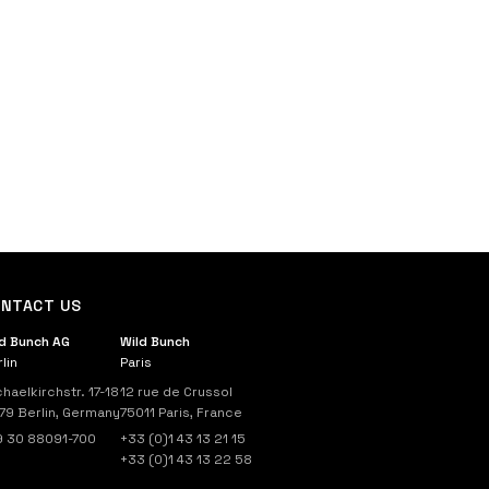
NTACT US
ld Bunch AG
Wild Bunch
lin
Paris
haelkirchstr. 17-18
12 rue de Crussol
79 Berlin, Germany
75011 Paris, France
9 30 88091-700
+33 (0)1 43 13 21 15
+33 (0)1 43 13 22 58