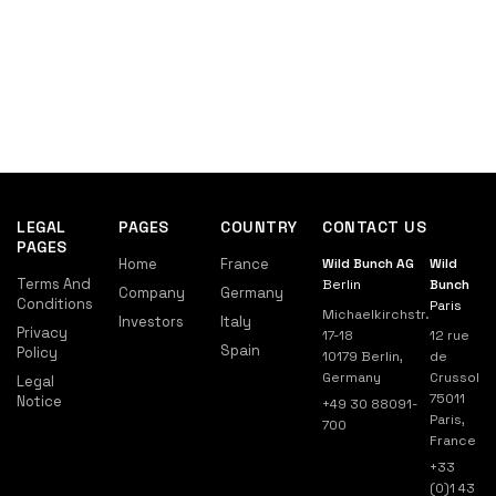
LEGAL
PAGES
COUNTRY
CONTACT US
PAGES
Home
France
Wild Bunch AG
Wild
Terms And
Berlin
Bunch
Company
Germany
Conditions
Paris
Michaelkirchstr.
Investors
Italy
Privacy
17-18
12 rue
Spain
Policy
10179 Berlin,
de
Germany
Crussol
Legal
75011
Notice
+49 30 88091-
Paris,
700
France
+33
(0)1 43