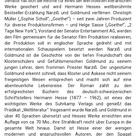
Senator hat sich die Rechte für eines der wertvollsten literarischen
Werke gesichert und wird Hermann Hesses weltberühmte
Bestseller-Erzählung Narziß und Goldmund verfilmen. Christoph
Müller („Sophie Scholl“, „Goethe!“) – seit zwei Jahren Produzent
für diverse Produktionsfirmen – und Helge Sasse („Goethe!“, „2
Tage New York“), Vorstand der Senator Entertainment AG, werden
den Film gemeinsam für die Senator Film Produktion realisieren,
die Produktion soll in englischer Sprache gedreht und mit
internationalen Schauspielern besetzt werden. Narziß und
Goldmund ist die Geschichte von der tiefen Freundschaft des
Klosterschülers und Gefühlsmenschen Goldmund zu seinem
jungen Lehrer, dem frommen Priester Narziß. Der ungestüme
Goldmund erkennt schnell, dass Kloster und Askese nicht seinem
freigeistigen Wesen entsprechen und macht sich auf eine
abenteuerliche Lebensreise. Der Roman zählt zu den
erfolgreichsten Büchern des deutsch-schweizerischen
Schriftstellers Hermann Hesse (1877 – 1962), ist eines der
wichtigsten Werke des Suhrkamp Verlags und genießt das
Prädikat „Weltliteratur“. Insgesamt wurde Narziß und Goldmund in
über 40 Sprachen übersetzt und Hesses Werke erreichten eine
Auflage von ca. 70 Mio., ihre Strahlkraft reicht über Europa in die
gesamte Welt hinaus. Damit ist Hesse einer der wenigen
modernen und anspruchsvollen Autoren, der den Spagat