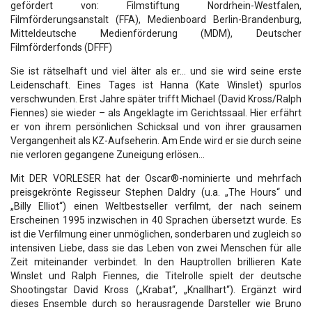
gefördert von: Filmstiftung Nordrhein-Westfalen,
Filmförderungsanstalt (FFA), Medienboard Berlin-Brandenburg,
Mitteldeutsche Medienförderung (MDM), Deutscher
Filmförderfonds (DFFF)
Sie ist rätselhaft und viel älter als er… und sie wird seine erste
Leidenschaft. Eines Tages ist Hanna (Kate Winslet) spurlos
verschwunden. Erst Jahre später trifft Michael (David Kross/Ralph
Fiennes) sie wieder – als Angeklagte im Gerichtssaal. Hier erfährt
er von ihrem persönlichen Schicksal und von ihrer grausamen
Vergangenheit als KZ-Aufseherin. Am Ende wird er sie durch seine
nie verloren gegangene Zuneigung erlösen…
Mit DER VORLESER hat der Oscar®-nominierte und mehrfach
preisgekrönte Regisseur Stephen Daldry (u.a. „The Hours“ und
„Billy Elliot“) einen Weltbestseller verfilmt, der nach seinem
Erscheinen 1995 inzwischen in 40 Sprachen übersetzt wurde. Es
ist die Verfilmung einer unmöglichen, sonderbaren und zugleich so
intensiven Liebe, dass sie das Leben von zwei Menschen für alle
Zeit miteinander verbindet. In den Hauptrollen brillieren Kate
Winslet und Ralph Fiennes, die Titelrolle spielt der deutsche
Shootingstar David Kross („Krabat“, „Knallhart“). Ergänzt wird
dieses Ensemble durch so herausragende Darsteller wie Bruno