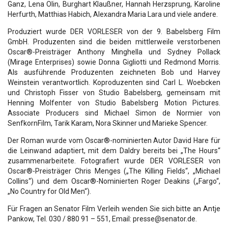
Ganz, Lena Olin, Burghart Klaußner, Hannah Herzsprung, Karoline
Herfurth, Matthias Habich, Alexandra Maria Lara und viele andere.
Produziert wurde DER VORLESER von der 9. Babelsberg Film
GmbH. Produzenten sind die beiden mittlerweile verstorbenen
Oscar®-Preisträger Anthony Minghella und Sydney Pollack
(Mirage Enterprises) sowie Donna Gigliotti und Redmond Morris.
Als ausführende Produzenten zeichneten Bob und Harvey
Weinstein verantwortlich. Koproduzenten sind Carl L. Woebcken
und Christoph Fisser von Studio Babelsberg, gemeinsam mit
Henning Molfenter von Studio Babelsberg Motion Pictures.
Associate Producers sind Michael Simon de Normier von
SenfkornFilm, Tarik Karam, Nora Skinner und Marieke Spencer.
Der Roman wurde vom Oscar®-nominierten Autor David Hare für
die Leinwand adaptiert, mit dem Daldry bereits bei „The Hours“
zusammenarbeitete. Fotografiert wurde DER VORLESER von
Oscar®-Preisträger Chris Menges („The Killing Fields“, „Michael
Collins“) und dem Oscar®-Nominierten Roger Deakins („Fargo“,
„No Country for Old Men“).
Für Fragen an Senator Film Verleih wenden Sie sich bitte an Antje
Pankow, Tel. 030 / 880 91 – 551, Email: presse@senator.de.