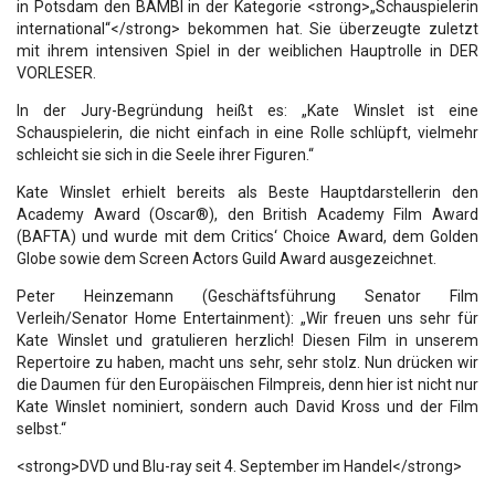
in Potsdam den BAMBI in der Kategorie <strong>„Schauspielerin
international“</strong> bekommen hat. Sie überzeugte zuletzt
mit ihrem intensiven Spiel in der weiblichen Hauptrolle in DER
VORLESER.
In der Jury-Begründung heißt es: „Kate Winslet ist eine
Schauspielerin, die nicht einfach in eine Rolle schlüpft, vielmehr
schleicht sie sich in die Seele ihrer Figuren.“
Kate Winslet erhielt bereits als Beste Hauptdarstellerin den
Academy Award (Oscar®), den British Academy Film Award
(BAFTA) und wurde mit dem Critics‘ Choice Award, dem Golden
Globe sowie dem Screen Actors Guild Award ausgezeichnet.
Peter Heinzemann (Geschäftsführung Senator Film
Verleih/Senator Home Entertainment): „Wir freuen uns sehr für
Kate Winslet und gratulieren herzlich! Diesen Film in unserem
Repertoire zu haben, macht uns sehr, sehr stolz. Nun drücken wir
die Daumen für den Europäischen Filmpreis, denn hier ist nicht nur
Kate Winslet nominiert, sondern auch David Kross und der Film
selbst.“
<strong>DVD und Blu-ray seit 4. September im Handel</strong>