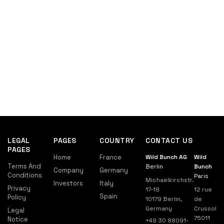
LEGAL
PAGES
COUNTRY
CONTACT US
PAGES
Home
France
Wild Bunch AG
Wild
Terms And
Berlin
Bunch
Company
Germany
Conditions
Paris
Michaelkirchstr.
Investors
Italy
Privacy
17-18
12 rue
Spain
Policy
10179 Berlin,
de
Germany
Crussol
Legal
75011
Notice
+49 30 88091-