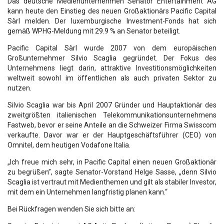
Das deutsche Medienunternehmen Senator Entertainment AG
kann heute den Einstieg des neuen Großaktionärs Pacific Capital
Sàrl melden. Der luxemburgische Investment-Fonds hat sich
gemäß WPHG-Meldung mit 29.9 % an Senator beteiligt.
Pacific Capital Sàrl wurde 2007 von dem europäischen
Großunternehmer Silvio Scaglia gegründet. Der Fokus des
Unternehmens liegt darin, attraktive Investitionsmöglichkeiten
weltweit sowohl im öffentlichen als auch privaten Sektor zu
nutzen.
Silvio Scaglia war bis April 2007 Gründer und Hauptaktionär des
zweitgrößten italienischen Telekommunikationsunternehmens
Fastweb, bevor er seine Anteile an die Schweizer Firma Swisscom
verkaufte. Davor war er der Hauptgeschäftsführer (CEO) von
Omnitel, dem heutigen Vodafone Italia.
„Ich freue mich sehr, in Pacific Capital einen neuen Großaktionär
zu begrüßen”, sagte Senator-Vorstand Helge Sasse, „denn Silvio
Scaglia ist vertraut mit Medienthemen und gilt als stabiler Investor,
mit dem ein Unternehmen langfristig planen kann.“
Bei Rückfragen wenden Sie sich bitte an: