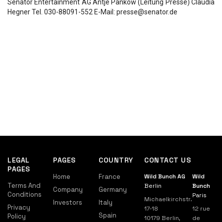
Senator Entertainment AG Antje Pankow (Leitung Presse) Claudia
Hegner Tel. 030-88091-552 E-Mail: presse@senator.de
LEGAL
PAGES
COUNTRY
CONTACT US
PAGES
Home
France
Wild Bunch AG
Wild
Terms And
Berlin
Bunch
Company
Germany
Conditions
Paris
Michaelkirchstr.
Investors
Italy
Privacy
17-18
12 rue
Spain
Policy
10179 Berlin,
de