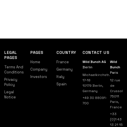
LEGAL
PAGES
COUNTRY
CONTACT US
PAGES
Home
France
Wild Bunch AG
Wild
Terms And
Berlin
Bunch
Company
Germany
Conditions
Paris
Michaelkirchstr.
Investors
Italy
Privacy
17-18
12 rue
Spain
Policy
10179 Berlin,
de
Germany
Crussol
Legal
75011
Notice
+49 30 88091-
Paris,
700
France
+33
(0)1 43
13 21 15