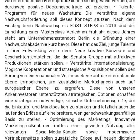
von internationalen Fremdproduktionen sichergestellt werden, um
durchweg positive Deckungsbeiträge zu erzielen. • Talente-
Programm für neues Wachstum: Die verstärkte eigene
Nachwuchsförderung soll dieses Konzept stützen. Nach dem
Einstieg beim Nachwuchspreis FIRST STEPS in 2013 und der
Einrichtung einer Masterclass Verleih im Frühjahr dieses Jahres
steht am Unternehmensstandort Berlin die Gründung einer
Nachwuchsakademie kurz bevor. Diese hat das Ziel, junge Talente
in ihrer Entwicklung zu fördern. Neue kreative Konzepte und
Geschichten entstehen, die die Senator Gruppe mit attraktiven
Produktionen stärken sollen. • Verstärkte Internationalisierung:
Mögliche Kooperationen und strategische Akquisitionen sollen den
Sprung von einer nationalen Vertriebsebene auf die internationale
Ebene ermöglichen, um zusätzliche Marktchancen auch auf
europäischer Ebene zu ergreifen. Diese von unseren
Ankerinvestoren unterstützten strategischen Optionen schaffen
eine strategisch notwendige, kritische Unternehmensgröße, um
die Einkaufs- und Marktposition zu stärken und letztlich auch die
laufenden Erlöse auf eine breitere, weniger schwankungsanfällige
Basis zu stellen. • Optimierung des Marketings: Innovative
Marketingmaßnahmen mittels einer gezielten Nutzung aller
relevanten Social-Media-Kanäle sowie modernisierte
Vertriebsansätze sollen zusätzliche Erlöse auf neuen digitalen