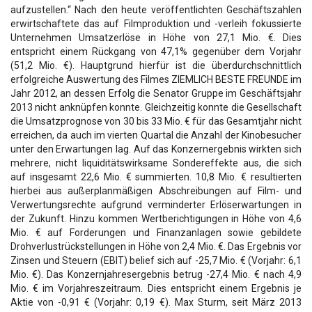
aufzustellen.“ Nach den heute veröffentlichten Geschäftszahlen
erwirtschaftete das auf Filmproduktion und -verleih fokussierte
Unternehmen Umsatzerlöse in Höhe von 27,1 Mio. €. Dies
entspricht einem Rückgang von 47,1% gegenüber dem Vorjahr
(51,2 Mio. €). Hauptgrund hierfür ist die überdurchschnittlich
erfolgreiche Auswertung des Filmes ZIEMLICH BESTE FREUNDE im
Jahr 2012, an dessen Erfolg die Senator Gruppe im Geschäftsjahr
2013 nicht anknüpfen konnte. Gleichzeitig konnte die Gesellschaft
die Umsatzprognose von 30 bis 33 Mio. € für das Gesamtjahr nicht
erreichen, da auch im vierten Quartal die Anzahl der Kinobesucher
unter den Erwartungen lag. Auf das Konzernergebnis wirkten sich
mehrere, nicht liquiditätswirksame Sondereffekte aus, die sich
auf insgesamt 22,6 Mio. € summierten. 10,8 Mio. € resultierten
hierbei aus außerplanmäßigen Abschreibungen auf Film- und
Verwertungsrechte aufgrund verminderter Erlöserwartungen in
der Zukunft. Hinzu kommen Wertberichtigungen in Höhe von 4,6
Mio. € auf Forderungen und Finanzanlagen sowie gebildete
Drohverlustrückstellungen in Höhe von 2,4 Mio. €. Das Ergebnis vor
Zinsen und Steuern (EBIT) belief sich auf -25,7 Mio. € (Vorjahr: 6,1
Mio. €). Das Konzernjahresergebnis betrug -27,4 Mio. € nach 4,9
Mio. € im Vorjahreszeitraum. Dies entspricht einem Ergebnis je
Aktie von -0,91 € (Vorjahr: 0,19 €). Max Sturm, seit März 2013