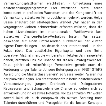
Vermarktungsplattformen erschließen. • Umsetzung eines
Kostensenkungsprogramms: Frei werdende Mittel sollen
konsequent in profitables Wachstum und das Kerngeschäft der
Vermarktung attraktiver Filmproduktionen gelenkt werden. Helge
Sasse erläutert den strategischen Wandel: „Wir haben in den
vergangenen Jahren schmerzhaft erfahren müssen, dass die
hohen Lizenzkosten im internationalen Wettbewerb kein
attraktives Chancen-Risiken-Verhältnis bieten. Wir setzen
deswegen auf einen umfassenden Kurswechsel, der künftig
eigene Entwicklungen – ob deutsch oder international – in den
Fokus rückt. Das zusätzliche Eigenkapital und eine Reihe
operativer Maßnahmen, die wir bereits im letzten Jahr eingeleitet
haben, eröffnen uns die Chance für diesen Strategiewechsel.“
Dazu gehört als mittelfristige Perspektive gerade auch die
Förderung junger Talente. „Unsere Beteiligung beim FIRST STEPS
Award und die Masterclass Verleih“, so Sasse weiter, “waren nur
der planvolle Beginn. Am Kreativstandort in Berlin bestehen ideale
Voraussetzungen, jungen Drehbuch- und Dialogautoren,
Regisseuren und Schauspielern die Chance zu geben, sich zu
entwickeln und ihr kreatives Potenzial voll zu entfalten. Wir wollen
sowohl lokal als auch europaweit ein aktives Scouting nach
Talenten durchführen und Preisgelder für die besten Konzepte