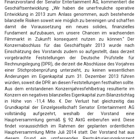
Finanzvorstand der Senator Entertainment AG, kommentiert die
Geschäftsentwicklung: „Wir haben die unerfreuliche operative
Entwicklung in 2013 zum Anlass genommen, auch bestehende
bilanzielle Risiken soweit wie möglich zu bereinigen und schaffen
damit die Voraussetzung ein neues solides, finanzielles
Fundament aufzubauen, um unsere Chancen im wachsenden
Filmmarkt in Zukunft konsequent nutzen zu können.“ Der
Konzernabschluss für das Geschäftsjahr 2013 wurde nach
Einschätzung des Vorstands zudem so aufgestellt, dass derzeit
vorgebrachte Feststellungen der Deutsche Prüfstelle für
Rechnungslegung (DPR), die derzeit die Abschlüsse des Vorjahres
einer Stichprobenprüfung unterzieht, zu keinen wesentlichen
Änderungen im Eigenkapital zum 31. Dezember 2013 führen
würden, soweit die DPR an diesen Feststellungen festhalten sollte.
Aus dem entstandenen Konzernjahresfehlbetrag resultierte im
Konzern ein negatives bilanzielles Eigenkapital zum Bilanzstichtag
in Höhe von -11,4 Mio. €. Der Verlust hat gleichzeitig das
Grundkapital der Einzelgesellschaft Senator Entertainment AG
vollständig aufgezehrt, weshalb der Vorstand eine
Hauptversammlung gemäß § 92 AktG einberufen wird. Diese
findet voraussichtlich im Rahmen der geplanten ordentlichen
Hauptversammlung Mitte Juli 2014 statt. Der Vorstand hat aus
diesem Grund ein umfassendes Restrukturierungskonzept