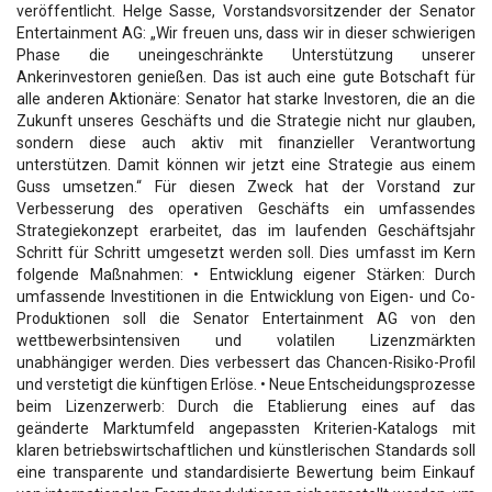
veröffentlicht. Helge Sasse, Vorstandsvorsitzender der Senator
Entertainment AG: „Wir freuen uns, dass wir in dieser schwierigen
Phase die uneingeschränkte Unterstützung unserer
Ankerinvestoren genießen. Das ist auch eine gute Botschaft für
alle anderen Aktionäre: Senator hat starke Investoren, die an die
Zukunft unseres Geschäfts und die Strategie nicht nur glauben,
sondern diese auch aktiv mit finanzieller Verantwortung
unterstützen. Damit können wir jetzt eine Strategie aus einem
Guss umsetzen.“ Für diesen Zweck hat der Vorstand zur
Verbesserung des operativen Geschäfts ein umfassendes
Strategiekonzept erarbeitet, das im laufenden Geschäftsjahr
Schritt für Schritt umgesetzt werden soll. Dies umfasst im Kern
folgende Maßnahmen: • Entwicklung eigener Stärken: Durch
umfassende Investitionen in die Entwicklung von Eigen- und Co-
Produktionen soll die Senator Entertainment AG von den
wettbewerbsintensiven und volatilen Lizenzmärkten
unabhängiger werden. Dies verbessert das Chancen-Risiko-Profil
und verstetigt die künftigen Erlöse. • Neue Entscheidungsprozesse
beim Lizenzerwerb: Durch die Etablierung eines auf das
geänderte Marktumfeld angepassten Kriterien-Katalogs mit
klaren betriebswirtschaftlichen und künstlerischen Standards soll
eine transparente und standardisierte Bewertung beim Einkauf