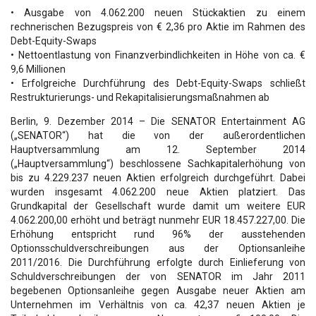
• Ausgabe von 4.062.200 neuen Stückaktien zu einem
rechnerischen Bezugspreis von € 2,36 pro Aktie im Rahmen des
Debt-Equity-Swaps
• Nettoentlastung von Finanzverbindlichkeiten in Höhe von ca. €
9,6 Millionen
• Erfolgreiche Durchführung des Debt-Equity-Swaps schließt
Restrukturierungs- und Rekapitalisierungsmaßnahmen ab
Berlin, 9. Dezember 2014 – Die SENATOR Entertainment AG
(„SENATOR“) hat die von der außerordentlichen
Hauptversammlung am 12. September 2014
(„Hauptversammlung“) beschlossene Sachkapitalerhöhung von
bis zu 4.229.237 neuen Aktien erfolgreich durchgeführt. Dabei
wurden insgesamt 4.062.200 neue Aktien platziert. Das
Grundkapital der Gesellschaft wurde damit um weitere EUR
4.062.200,00 erhöht und beträgt nunmehr EUR 18.457.227,00. Die
Erhöhung entspricht rund 96% der ausstehenden
Optionsschuldverschreibungen aus der Optionsanleihe
2011/2016. Die Durchführung erfolgte durch Einlieferung von
Schuldverschreibungen der von SENATOR im Jahr 2011
begebenen Optionsanleihe gegen Ausgabe neuer Aktien am
Unternehmen im Verhältnis von ca. 42,37 neuen Aktien je