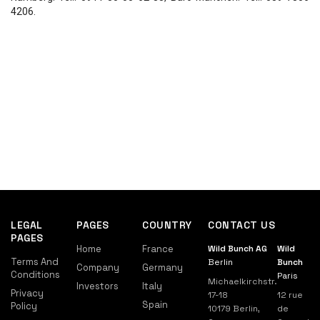
4206.
LEGAL
PAGES
COUNTRY
CONTACT US
PAGES
Home
France
Wild Bunch AG
Wild
Terms And
Berlin
Bunch
Company
Germany
Conditions
Paris
Michaelkirchstr.
Investors
Italy
Privacy
17-18
12 rue
Spain
Policy
10179 Berlin,
de