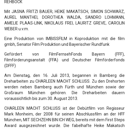
REHBOCK
Mit JASNA FRITZI BAUER, HEIKE MAKATSCH, SIMON SCHWARZ,
AUREL MANTHEI, DOROTHEA WALDA, SANDRO LOHMANN,
AMELIE PLAAS-LINK, NIKOLAUS FREI, LAURITZ GREVE, CAROLIN
WEBER u.v.m.
Eine Produktion von IMBISSFILM in Koproduktion mit die film
gmbh, Senator Film Produktion und Bayerischer Rundfunk
Gefördert von FilmFernsehFonds Bayern (FFF),
Filmförderungsanstalt (FFA) und Deutscher Filmförderfonds
(DFFF)
Am Dienstag, den 16. Juli 2013, begannen in Bamberg die
Dreharbeiten zu CHARLEEN MACHT SCHLUSS. Zu den Drehorten
werden neben Bamberg auch Fürth und München sowie der
Großraum München gehören. Die Dreharbeiten dauern
voraussichtlich bis zum 30. August 2013.
CHARLEEN MACHT SCHLUSS ist der Debütfilm von Regisseur
Mark Monheim, der 2008 für seinen Abschlussfilm an der HFF
München, MIT SECHZEHN BIN ICH WEG, bereits mit dem First Steps
Award ausgezeichnet wurde. Die fabelhafte Heike Makatsch