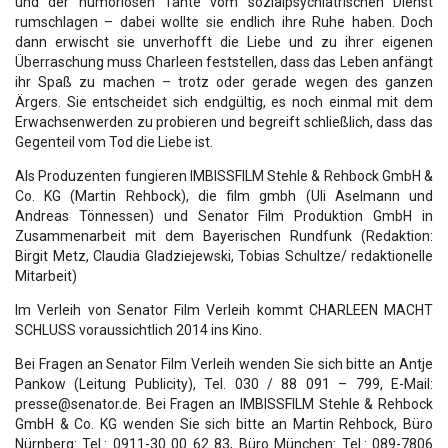
und der humorlosen Tante vom sozialpsychiatrischen Dienst
rumschlagen – dabei wollte sie endlich ihre Ruhe haben. Doch
dann erwischt sie unverhofft die Liebe und zu ihrer eigenen
Überraschung muss Charleen feststellen, dass das Leben anfängt
ihr Spaß zu machen – trotz oder gerade wegen des ganzen
Ärgers. Sie entscheidet sich endgültig, es noch einmal mit dem
Erwachsenwerden zu probieren und begreift schließlich, dass das
Gegenteil vom Tod die Liebe ist.
Als Produzenten fungieren IMBISSFILM Stehle & Rehbock GmbH &
Co. KG (Martin Rehbock), die film gmbh (Uli Aselmann und
Andreas Tönnessen) und Senator Film Produktion GmbH in
Zusammenarbeit mit dem Bayerischen Rundfunk (Redaktion:
Birgit Metz, Claudia Gladziejewski, Tobias Schultze/ redaktionelle
Mitarbeit)
Im Verleih von Senator Film Verleih kommt CHARLEEN MACHT
SCHLUSS voraussichtlich 2014 ins Kino.
Bei Fragen an Senator Film Verleih wenden Sie sich bitte an Antje
Pankow (Leitung Publicity), Tel. 030 / 88 091 – 799, E-Mail:
presse@senator.de. Bei Fragen an IMBISSFILM Stehle & Rehbock
GmbH & Co. KG wenden Sie sich bitte an Martin Rehbock, Büro
Nürnberg: Tel.: 0911-30 00 62 83, Büro München: Tel.: 089-7806