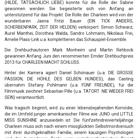
(HILDE, TATSÄCHLICH…LIEBE) konnte für die Rolle der Sabine
gewonnen werden. Sie begeisterte sich von Anfang an
unterstützend für das Projekt. Die Rolle der Charleen wird von der
wunderbaren Jasna Fritzi Bauer (EIN TICK ANDERS,
SCHERBENPARK, ZEIT DER HELDEN) verkörpert. Simon Schwarz,
Aurel Manthei, Dorothea Walda, Sandro Lohmann, Nikolaus Frei,
Amelie Plass-Link u.a. komplettieren das Schauspiel-Ensemble.
Die Drehbuchautoren Mark Monheim und Martin Rehbock
gewannen Anfang Juni den renommierten Emder Drehbuchpreis
2013 für CHARLEEN MACHT SCHLUSS.
Hinter der Kamera agiert Daniel Schönauer (u.a. DIE GROSSE
PASSION, DIE HÖHLE DES GELBEN HUNDES), das Casting
übernahm Stefany Pohlmann (u.a. FÜNF FREUNDE), für die
Filmmusik zeichnet Sebastian Pille (u.a. TATORT: NIE WIEDER FREI
SEIN) verantwortlich.
Was tragisch beginnt, wird zu einer lebensbejahenden Komödie,
die im Umfeld junger amerikanischer Filme wie JUNO und LITTLE
MISS SUNSHINE anzusiedeln ist: Die fünfzehndreivierteljährige
Charleen muss sich nach einem missglückten Selbstmordversuch
mit ihrer durchgeknallten Familie, einem kauzigen Psychologen