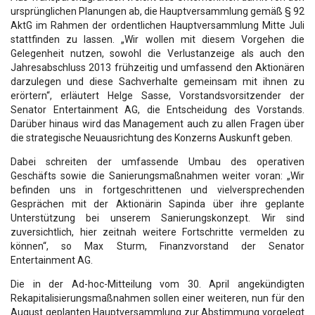
ursprünglichen Planungen ab, die Hauptversammlung gemäß § 92
AktG im Rahmen der ordentlichen Hauptversammlung Mitte Juli
stattfinden zu lassen. „Wir wollen mit diesem Vorgehen die
Gelegenheit nutzen, sowohl die Verlustanzeige als auch den
Jahresabschluss 2013 frühzeitig und umfassend den Aktionären
darzulegen und diese Sachverhalte gemeinsam mit ihnen zu
erörtern“, erläutert Helge Sasse, Vorstandsvorsitzender der
Senator Entertainment AG, die Entscheidung des Vorstands.
Darüber hinaus wird das Management auch zu allen Fragen über
die strategische Neuausrichtung des Konzerns Auskunft geben.
Dabei schreiten der umfassende Umbau des operativen
Geschäfts sowie die Sanierungsmaßnahmen weiter voran: „Wir
befinden uns in fortgeschrittenen und vielversprechenden
Gesprächen mit der Aktionärin Sapinda über ihre geplante
Unterstützung bei unserem Sanierungskonzept. Wir sind
zuversichtlich, hier zeitnah weitere Fortschritte vermelden zu
können“, so Max Sturm, Finanzvorstand der Senator
Entertainment AG.
Die in der Ad-hoc-Mitteilung vom 30. April angekündigten
Rekapitalisierungsmaßnahmen sollen einer weiteren, nun für den
August geplanten Hauptversammlung zur Abstimmung vorgelegt