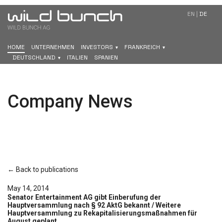
EN
|
DE
HOME
UNTERNEHMEN
INVESTORS
FRANKREICH
DEUTSCHLAND
ITALIEN
SPANIEN
Company News
← Back to publications
May 14, 2014
Senator Entertainment AG gibt Einberufung der
Hauptversammlung nach § 92 AktG bekannt / Weitere
Hauptversammlung zu Rekapitalisierungsmaßnahmen für
August geplant