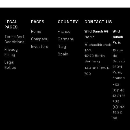
LEGAL
PAGES
COUNTRY
CONTACT US
PAGES
Home
France
Wild Bunch AG
Wild
Terms And
Berlin
Bunch
Company
Germany
Conditions
Paris
Michaelkirchstr.
Investors
Italy
Privacy
17-18
12 rue
Spain
Policy
10179 Berlin,
de
Germany
Crussol
Legal
75011
Notice
+49 30 88091-
Paris,
700
France
+33
(0)1 43
13 21 15
+33
(0)1 43
13 22
58